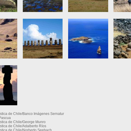
ística de Chile/Banco Imágenes Sernatur
 Pascua
ística de Chile/George Munro
stica de Chile/Adalberto Ríos
ística de Chile/Norberto Seebach