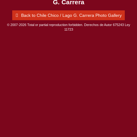
G. Carrera
Back to Chile Chico / Lago G. Carrera Photo Gallery
© 2007-2026 Total or partial reproduction forbidden. Derechos de Autor 675243 Ley
11723