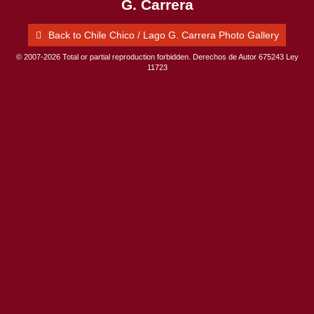
G. Carrera
Back to Chile Chico / Lago G. Carrera Photo Gallery
© 2007-2026 Total or partial reproduction forbidden. Derechos de Autor 675243 Ley
11723