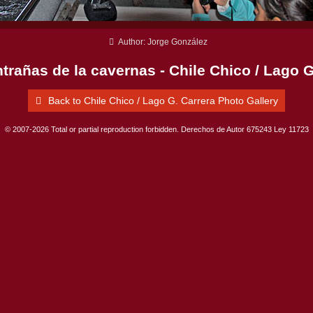
Author: Jorge González
ntrañas de la cavernas - Chile Chico / Lago G
Back to Chile Chico / Lago G. Carrera Photo Gallery
© 2007-2026 Total or partial reproduction forbidden. Derechos de Autor 675243 Ley 11723