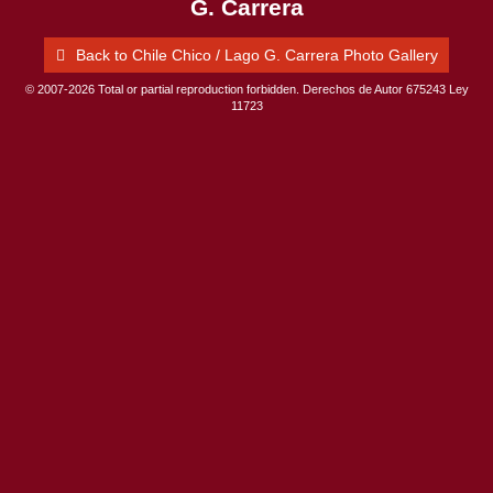
G. Carrera
Back to Chile Chico / Lago G. Carrera Photo Gallery
© 2007-2026 Total or partial reproduction forbidden. Derechos de Autor 675243 Ley
11723