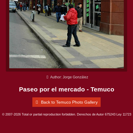
Author: Jorge González
Paseo por el mercado - Temuco
Back to Temuco Photo Gallery
© 2007-2026 Total or partial reproduction forbidden. Derechos de Autor 675243 Ley 11723