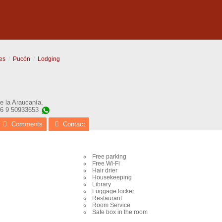
es
Pucón
Lodging
e la Araucanía
,
56 9 50933653
Comments
Contact
Free parking
Free Wi-Fi
Hair drier
Housekeeping
Library
Luggage locker
Restaurant
Room Service
Safe box in the room