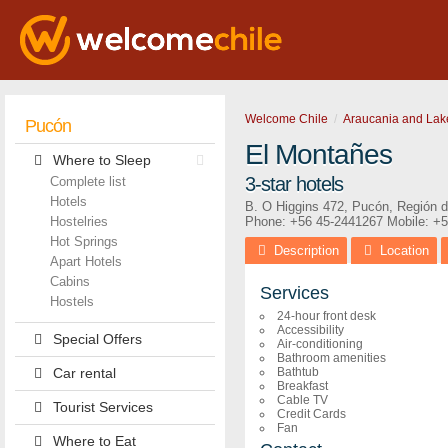
Welcome Chile
Araucania and Lak
Pucón
El Montañes
Where to Sleep
3-star hotels
Complete list
Hotels
B. O Higgins 472
,
Pucón
,
Región d
Hostelries
Phone:
+56 45-2441267
Mobile: +
Hot Springs
Description
Location
Apart Hotels
Cabins
Services
Hostels
24-hour front desk
Accessibility
Special Offers
Air-conditioning
Bathroom amenities
Car rental
Bathtub
Breakfast
Cable TV
Tourist Services
Credit Cards
Fan
Where to Eat