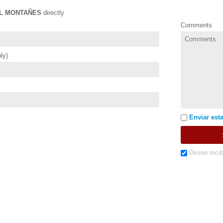
L MONTAÑES
directly
Comments
ly)
Enviar esta
Deseo recib