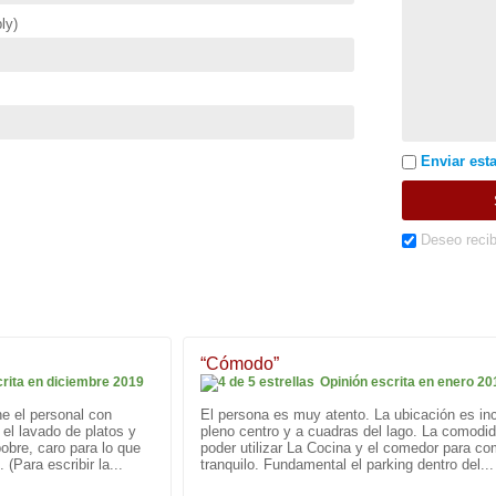
ly)
Enviar esta
Deseo recib
“Cómodo”
crita en diciembre 2019
Opinión escrita en enero 20
he el personal con
El persona es muy atento. La ubicación es inc
el lavado de platos y
pleno centro y a cuadras del lago. La comodi
obre, caro para lo que
poder utilizar La Cocina y el comedor para co
(Para escribir la...
tranquilo. Fundamental el parking dentro del...