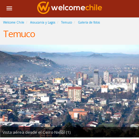
Welcome Chile
Araucanía y Lagos
Temuco
Galería de fotos
Temuco
Vista aérea desde el Cerro Nielol (1)