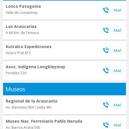
Lonco Patagonia
Valle de Lonquimay
Las Araucarias
A 80 Km. de Temuco
Kutralco Expediciones
Arturo Prat 815
Asoc. Indígena Longkleymay
Portales 720
Museos
Regional de la Araucanía
Av. Alemania 084 Casilla 481
Museo Nac. Ferroviario Pablo Neruda
Av. Barros Arana 565