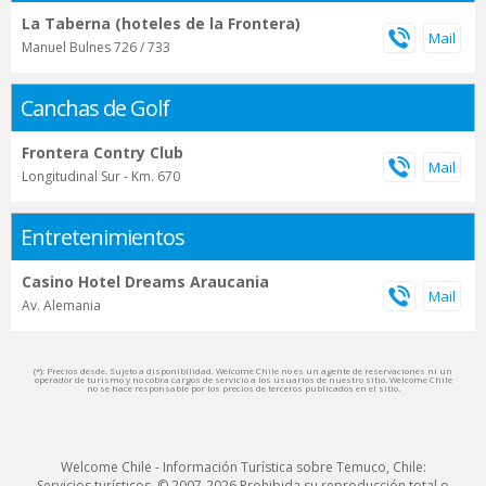
La Taberna (hoteles de la Frontera)
Manuel Bulnes 726 / 733
Canchas de Golf
Frontera Contry Club
Longitudinal Sur - Km. 670
Entretenimientos
Casino Hotel Dreams Araucania
Av. Alemania
(*): Precios desde. Sujeto a disponibilidad. Welcome Chile no es un agente de reservaciones ni un
operador de turismo y no cobra cargos de servicio a los usuarios de nuestro sitio. Welcome Chile
no se hace responsable por los precios de terceros publicados en el sitio.
Welcome Chile - Información Turística sobre Temuco, Chile:
Servicios turísticos. © 2007-2026 Prohibida su reproducción total o