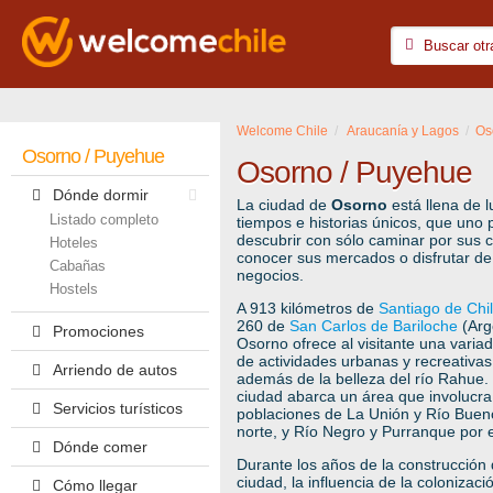
Welcome Chile
Araucanía y Lagos
Os
Osorno / Puyehue
Osorno / Puyehue
Dónde dormir
La ciudad de
Osorno
está llena de l
Listado completo
tiempos e historias únicos, que uno
descubrir con sólo caminar por sus c
Hoteles
conocer sus mercados o disfrutar de
Cabañas
negocios.
Hostels
A 913 kilómetros de
Santiago de Chi
260 de
San Carlos de Bariloche
(Arg
Promociones
Osorno ofrece al visitante una vari
de actividades urbanas y recreativas
Arriendo de autos
además de la belleza del río Rahue.
ciudad abarca un área que involucra
Servicios turísticos
poblaciones de La Unión y Río Bueno
norte, y Río Negro y Purranque por e
Dónde comer
Durante los años de la construcción 
ciudad, la influencia de la coloniza
Cómo llegar