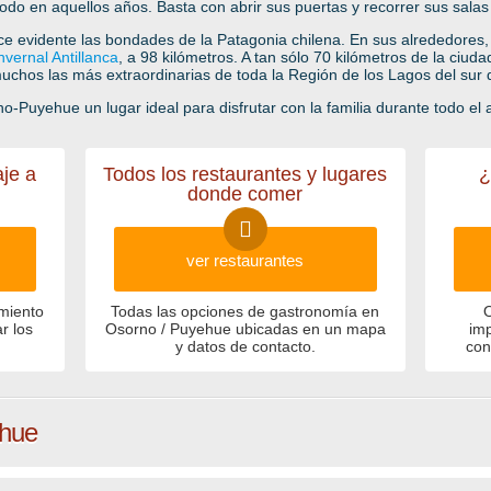
o en aquellos años. Basta con abrir sus puertas y recorrer sus salas 
ace evidente las bondades de la Patagonia chilena. En sus alrededores,
nvernal Antillanca
, a 98 kilómetros. A tan sólo 70 kilómetros de la ciu
muchos las más extraordinarias de toda la Región de los Lagos del sur 
o-Puyehue un lugar ideal para disfrutar con la familia durante todo el 
aje a
Todos los restaurantes y lugares
¿
donde comer
ver restaurantes
miento
Todas las opciones de gastronomía en
O
r los
Osorno / Puyehue ubicadas en un mapa
im
.
y datos de contacto.
con
ehue