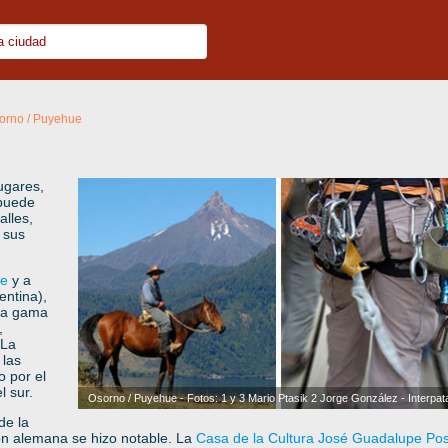
orno / Puyehue
ugares,
 puede
alles,
 sus
le
y a
entina),
ada gama
,
 La
 las
 por el
l sur.
Osorno / Puyehue - Fotos: 1 y 3 Mario Ptasik 2 Jorge González - Interpat
de la
ción alemana se hizo notable. La
Casa de la Cultura José Guadalupe Po