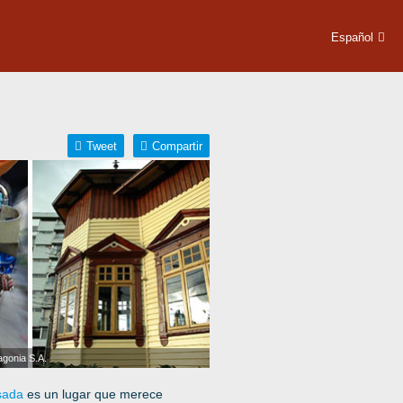
Español
Tweet
Compartir
agonia S.A.
sada
es un lugar que merece