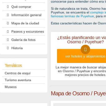
conocerse para entender cómo era tod
Qué comprar
Si de naturaleza se trata, Osorno h
Puyehue, se encuentra el
complejo i
Información general
famosas termas de Puyehue
, para 
Mapa de la ciudad
Estas características hacen de Osorn
Paseos y excursiones
¿Estás planificando un vi
Galería de fotos
Osorno / Puyehue?
Historia
ver hoteles y alojamientos
Temáticos
La mejor manera de buscar aloja
en Osorno / Puyehue y encontra
Centros de esquí
mejores precios de hoteles
Turismo aventura
Museos
Mapa de Osorno / Puy