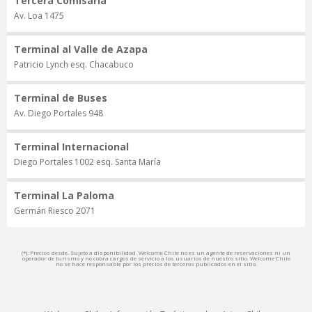
Tercera Comisaria
Av. Loa 1475
Terminal al Valle de Azapa
Patricio Lynch esq. Chacabuco
Terminal de Buses
Av. Diego Portales 948
Terminal Internacional
Diego Portales 1002 esq. Santa María
Terminal La Paloma
Germán Riesco 2071
(*): Precios desde. Sujeto a disponibilidad. Welcome Chile no es un agente de reservaciones ni un
operador de turismo y no cobra cargos de servicio a los usuarios de nuestro sitio. Welcome Chile
no se hace responsable por los precios de terceros publicados en el sitio.