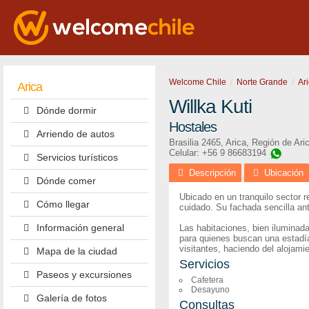
Welcome Chile
Norte Grande
Ar
Arica
Willka Kuti
Dónde dormir
Hostales
Arriendo de autos
Brasilia 2465
,
Arica
,
Región de Ari
Celular: +56 9 86683194
Servicios turísticos
Descripción
Ubicación
Dónde comer
Ubicado en un tranquilo sector r
Cómo llegar
cuidado. Su fachada sencilla ant
Información general
Las habitaciones, bien iluminada
para quienes buscan una estadía
visitantes, haciendo del alojami
Mapa de la ciudad
Servicios
Paseos y excursiones
Cafetera
Desayuno
Galería de fotos
Consultas