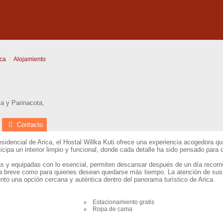
ica
Alojamiento
ca y Parinacota
,
Contacto
esidencial de Arica, el Hostal Willka Kuti ofrece una experiencia acogedora qu
icipa un interior limpio y funcional, donde cada detalle ha sido pensado para
s y equipadas con lo esencial, permiten descansar después de un día recorrie
 breve como para quienes desean quedarse más tiempo. La atención de sus du
ento una opción cercana y auténtica dentro del panorama turístico de Arica.
Estacionamiento gratis
Ropa de cama