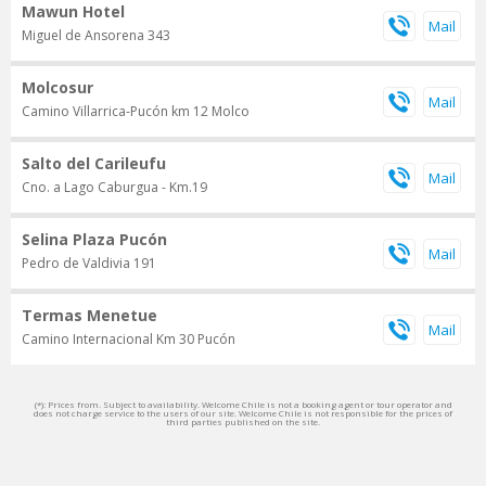
Mawun Hotel
Miguel de Ansorena 343
Molcosur
Camino Villarrica-Pucón km 12 Molco
Salto del Carileufu
Cno. a Lago Caburgua - Km.19
Selina Plaza Pucón
Pedro de Valdivia 191
Termas Menetue
Camino Internacional Km 30 Pucón
(*): Prices from. Subject to availability. Welcome Chile is not a booking agent or tour operator and
does not charge service to the users of our site. Welcome Chile is not responsible for the prices of
third parties published on the site.