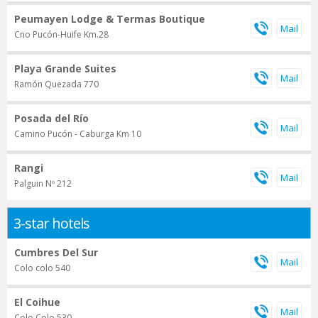
Peumayen Lodge & Termas Boutique
Cno Pucón-Huife Km.28
Playa Grande Suites
Ramón Quezada 770
Posada del Río
Camino Pucón - Caburga Km 10
Rangi
Palguin Nº 212
3-star hotels
Cumbres Del Sur
Colo colo 540
El Coihue
Colo Colo 530