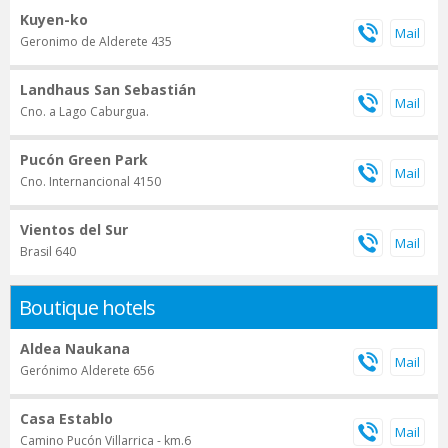
Kuyen-ko
Geronimo de Alderete 435
Landhaus San Sebastián
Cno. a Lago Caburgua.
Pucón Green Park
Cno. Internancional 4150
Vientos del Sur
Brasil 640
Boutique hotels
Aldea Naukana
Gerónimo Alderete 656
Casa Establo
Camino Pucón Villarrica - km.6