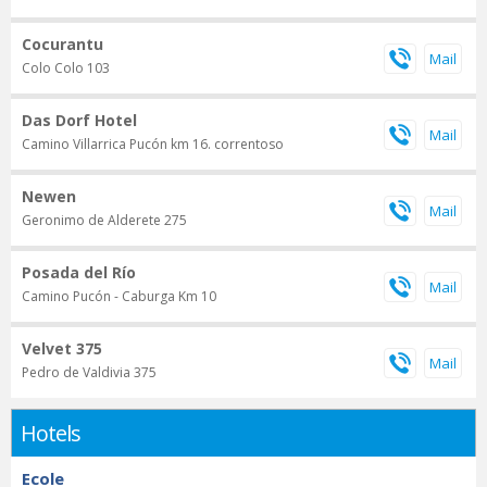
Cocurantu
Colo Colo 103
Das Dorf Hotel
Camino Villarrica Pucón km 16. correntoso
Newen
Geronimo de Alderete 275
Posada del Río
Camino Pucón - Caburga Km 10
Velvet 375
Pedro de Valdivia 375
Hotels
Ecole