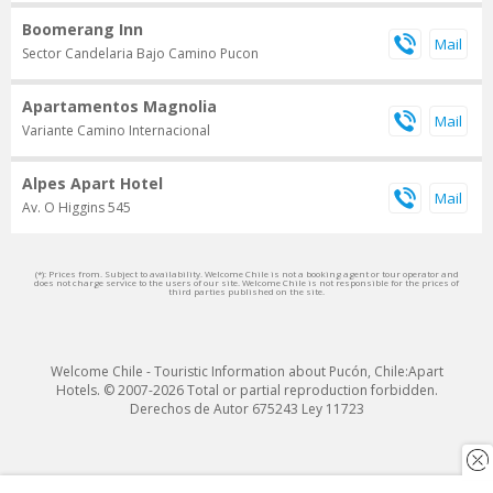
Boomerang Inn
Sector Candelaria Bajo Camino Pucon
Apartamentos Magnolia
Variante Camino Internacional
Alpes Apart Hotel
Av. O Higgins 545
(*): Prices from. Subject to availability. Welcome Chile is not a booking agent or tour operator and
does not charge service to the users of our site. Welcome Chile is not responsible for the prices of
third parties published on the site.
Welcome Chile - Touristic Information about Pucón, Chile:Apart
Hotels. © 2007-2026 Total or partial reproduction forbidden.
Derechos de Autor 675243 Ley 11723