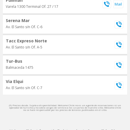
Pullman
Varela 1300 Terminal Of. 27 / 17
Serena Mar
Av. El Santo s/n Of. C-6
Tacc Expreso Norte
Av. El Santo s/n Of. A-5
Tur-Bus
Balmaceda 1475
Via Elqui
Av. El Santo s/n Of. C-7
(*): Precios desde. Sujeto a disponibilidad. Welcome Chile no es un agente de reservaciones ni un
operador de turismo y no cobra cargos de servicio a los usuarios de nuestro sitio. Welcome Chile
no se hace responsable por los precios de terceros publicados en el sitio.