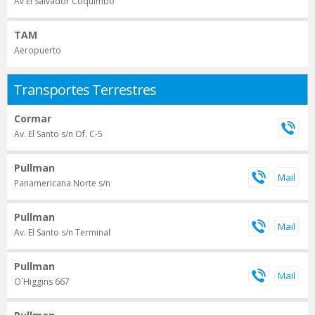
Av El Salvador Coquimbo
TAM
Aeropuerto
Transportes Terrestres
Cormar
Av. El Santo s/n Of. C-5
Pullman
Panamericana Norte s/n
Pullman
Av. El Santo s/n Terminal
Pullman
O´Higgins 667