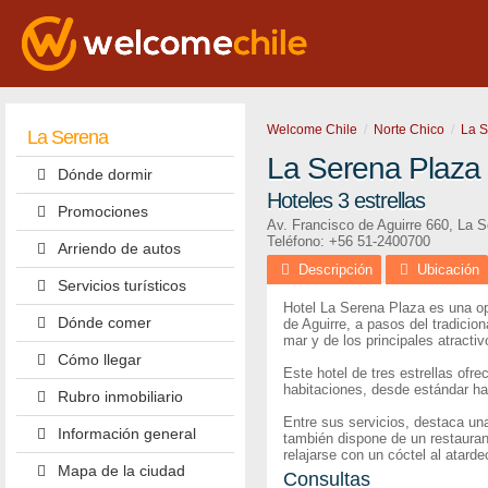
Welcome Chile
Norte Chico
La 
La Serena
La Serena Plaza
Dónde dormir
Hoteles 3 estrellas
Promociones
Av. Francisco de Aguirre 660
,
La S
Teléfono:
+56 51-2400700
Arriendo de autos
Descripción
Ubicación
Servicios turísticos
Hotel La Serena Plaza es una op
Dónde comer
de Aguirre, a pasos del tradicio
mar y de los principales atractiv
Cómo llegar
Este hotel de tres estrellas ofr
habitaciones, desde estándar has
Rubro inmobiliario
Entre sus servicios, destaca una
Información general
también dispone de un restaurant
relajarse con un cóctel al atarde
Mapa de la ciudad
Consultas