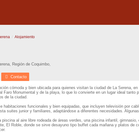
Serena
Alojamiento
erena
,
Región de Coquimbo
,
Contacto
ción cómoda y bien ubicada para quienes visitan la ciudad de La Serena, en 
nal Faro Monumental y de la playa, lo que lo convierte en un lugar ideal tanto
os de la ciudad.
ece habitaciones funcionales y bien equipadas, que incluyen televisión por cabl
ta suites junior y familiares, adaptándose a diferentes necesidades. Algunas 
 piscina al aire libre rodeada de áreas verdes, una piscina infantil, gimnasio,
e, El Roble, donde se sirve desayuno tipo buffet cada mañana y platos de coci
cer.