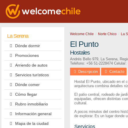
Welcome Chile
Norte Chico
La 
La Serena
El Punto
Dónde dormir
Hostales
Promociones
Andrés Bello 979
,
La Serena
,
Regi
Teléfono:
+56 51-2228474
Celular:
Arriendo de autos
Descripción
Contacto
Servicios turísticos
Hostal El Punto, ubicado en el c
Dónde comer
arquitectura combina detalles r
Cómo llegar
El patio central, rodeado de jar
equipadas, ofrecen distintas co
cultural.
Rubro inmobiliario
A pocos minutos del centro hist
Información general
de explorar. Es un lugar donde 
Mapa de la ciudad
Servicios