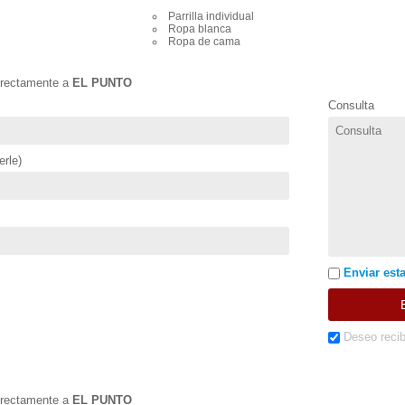
Parrilla individual
Ropa blanca
Ropa de cama
directamente a
EL PUNTO
Consulta
rle)
Enviar esta
Deseo recib
directamente a
EL PUNTO