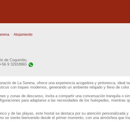
Serena
Alojamiento
ón de Coquimbo
,
 +56 9 32918965
orazón de La Serena, ofrece una experiencia acogedora y pintoresca, ideal ta
ústicos con toques modernos, generando un ambiente relajado y lleno de color.
dines y zonas de descanso, invita a compartir una conversación tranquila o sim
nfiguraciones para adaptarse a las necesidades de los huéspedes, mientras 
órico y de las playas, este hostal se destaca por su atención personalizada y
uno se siente bienvenido desde el primer momento, con una atmósfera que tra