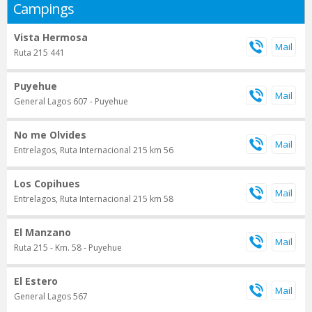
Campings
Vista Hermosa
Ruta 215 441
Puyehue
General Lagos 607 - Puyehue
No me Olvides
Entrelagos, Ruta Internacional 215 km 56
Los Copihues
Entrelagos, Ruta Internacional 215 km 58
El Manzano
Ruta 215 - Km. 58 - Puyehue
El Estero
General Lagos 567