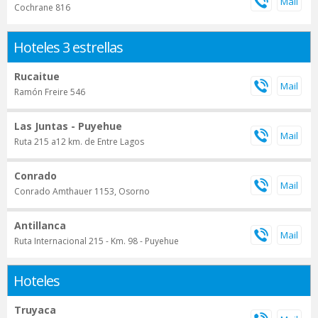
Cochrane 816
Hoteles 3 estrellas
Rucaitue
Ramón Freire 546
Las Juntas - Puyehue
Ruta 215 a12 km. de Entre Lagos
Conrado
Conrado Amthauer 1153, Osorno
Antillanca
Ruta Internacional 215 - Km. 98 - Puyehue
Hoteles
Truyaca