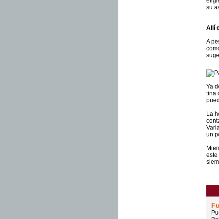
elig
su a
Allí
A pe
como
suge
Ya d
tina
pued
La h
cont
Vari
un po
Mien
este
siem
F
Pu