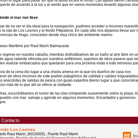
iendo el lugar para pasar sin que la quilla tocara el fondo. Las aguas fueron cambi
specto de acuerdo a la luz y al viento que en varios momentos levantó algunas ola
 donde el mar nos lleve
sar de no ser el día ideal para la navegación, pudimos acceder a rincones maravil
 la isla de Los Leones y el fiordo Pitipalena. En cada sitio nos dejamos llevar por l
rencias de Hugo, conocedor desde muy chico del ambiente marino.
e regreso en nuestra cabaña, mientras disfrutábamos de un baño al aire libre en u
 de agua caliente ofrecida por nuestros anfitriones, supimos de otros paseos que se
en realizar embarcados que quedarán para una próxima visita a este hermoso par
ora de la cena dio lugar a una charla amena en la que los dueños de casa nos
aron de otros rincones de este pueblo patagónico de calidad y calidez inigualables
as anécdotas de salidas de pesca con guías expertos dieron lugar a que conociér
co más de lo que allí se ofrece al visitante.
tras, escuchábamos el rumor de las olas rompiendo suavemente sobre la playa. As
 pueblo con mar: salvaje y agreste en algunos momentos. Encantador y generoso,
pre.
Contacto
undo Los Leones
erto Raul Marin, (6010000) , Puerto Raúl Marín