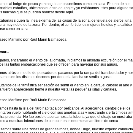
amos al lodge de pesca y en seguida nos sentimos como en casa. En una de sus
ortables cabañas, ubicamos nuestro equipaje y ya estábamos listos para alguna sa
as muchas que se pueden realizar desde aquí.
cabañas siguen la línea externa de las casas de la zona, de tejuela de alerce, una
ra muy noble de la zona. Por dentro, el confort de los mejores hoteles y la calidez
irse como en casa.
mar...
gados, encarando el viento de la jornada, iniciamos la ansiada excursión por el ma
de las tantas embarcaciones que se ofrecen para navegar por sus aguas.
mos atrás el muelle de pescadores, pasamos por la rampa del transbordador y no
rnamos en los distintos rincones por donde la lancha se sentía a gusto.
utamos de la fantástica sensación de sentir el viento en la cara, el cabello al aire y
a fueron apareciendo frente a nuestra vista las pequeñas islas y canales.
amos hasta la isla del faro habitada por pelícanos. Al acercarnos, cientos de ellos
ntaron vuelo nublando el cielo con sus amplias alas y mostrando cierta timidez an
tra presencia. No fue posible acercarnos a la lobería ya que el oleaje se mostraba
rso a nuestras intenciones de conocer esos enormes mamíferos de cerca.
zamos sobre una zonas de grandes rocas, donde Hugo, nuestro experto conductor