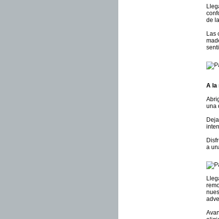
Lleg
conf
de l
Las 
made
sent
A la 
Abri
una 
Deja
inte
Disfr
a un
Lleg
remo
nues
adve
Avan