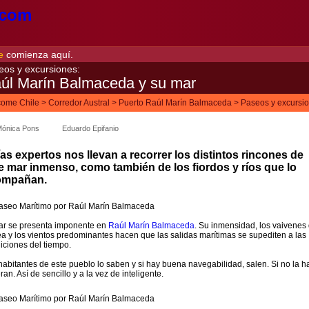
e
comienza aquí.
eos y excursiones:
úl Marín Balmaceda y su mar
ome Chile
>
Corredor Austral
>
Puerto Raúl Marín Balmaceda
>
Paseos y excursi
ónica Pons
Eduardo Epifanio
as expertos nos llevan a recorrer los distintos rincones de
e mar inmenso, como también de los fiordos y ríos que lo
ompañan.
ar se presenta imponente en
Raúl Marín Balmaceda
. Su inmensidad, los vaivenes 
a y los vientos predominantes hacen que las salidas marítimas se supediten a las
iciones del tiempo.
habitantes de este pueblo lo saben y si hay buena navegabilidad, salen. Si no la h
an. Así de sencillo y a la vez de inteligente.