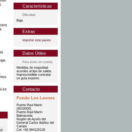
ando
s.
Características
Dificultad
Baja
losos
a
Extras
Imprimir este paseo
na
Datos Útiles
aje.
Para tener en cuenta
Medidas de seguridad
acordes al tipo de salida.
.
Imprescindible contratar
amos
un guía experto.
Contacto
í es
Fundo Los Leones
Puerto Raul Marin
(6010000)
Puerto Raúl Marín
Balmaceda
Región de Aysén del
General Carlos Ibáñez del
Campo
Cel: +56 984125128