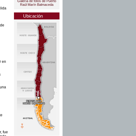
Galería de fotos de Puerto
Raúl Marín Balmaceda
lida
Ubicación
 de
r en
s
 una
te
, fue