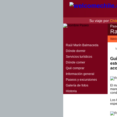
Su viaje por
Chil
Pas
Ra
Welc
Raúl Marín Balmaceda
M
Dónde dormir
Servicios turísticos
Guí
Dónde comer
est
ac
Qué comprar
Información general
Paseos y excursiones
Galería de fotos
El m
mare
Historia
cond
Los 
esper