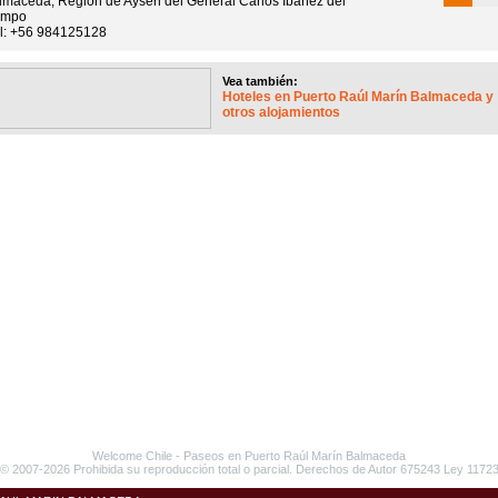
lmaceda, Región de Aysén del General Carlos Ibáñez del
mpo
l: +56 984125128
Vea también:
Hoteles en Puerto Raúl Marín Balmaceda y
otros alojamientos
Welcome Chile
- Paseos en
Puerto Raúl Marín Balmaceda
© 2007-2026 Prohibida su reproducción total o parcial. Derechos de Autor 675243 Ley 1172