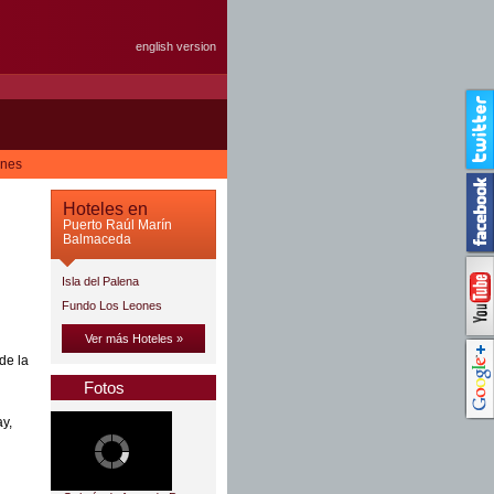
english version
ones
Hoteles en
Puerto Raúl Marín
Balmaceda
Isla del Palena
Fundo Los Leones
Ver más Hoteles »
de la
Fotos
ay,