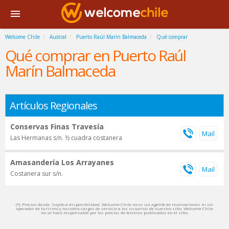
Welcome Chile
Austral
Puerto Raúl Marín Balmaceda
Qué comprar
Qué comprar en Puerto Raúl
Marín Balmaceda
Artículos Regionales
Conservas Finas Travesía
Las Hermanas s/n. ½ cuadra costanera
Amasandería Los Arrayanes
Costanera sur s/n.
(*): Precios desde. Sujeto a disponibilidad. Welcome Chile no es un agente de reservaciones ni un
operador de turismo y no cobra cargos de servicio a los usuarios de nuestro sitio. Welcome Chile
no se hace responsable por los precios de terceros publicados en el sitio.