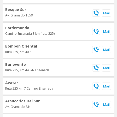
Bosque Sur
Av. Gramado 1059
Bordemundo
Camino Ensenada 3 km (ruta 225)
Bombón Oriental
Ruta 225, Km 40.8
Barlovento
Ruta 225, Km 44 S/N Ensenada
Avatar
Ruta 225 km 7 Camino Ensenada
Araucarias Del Sur
Av. Gramado S/N