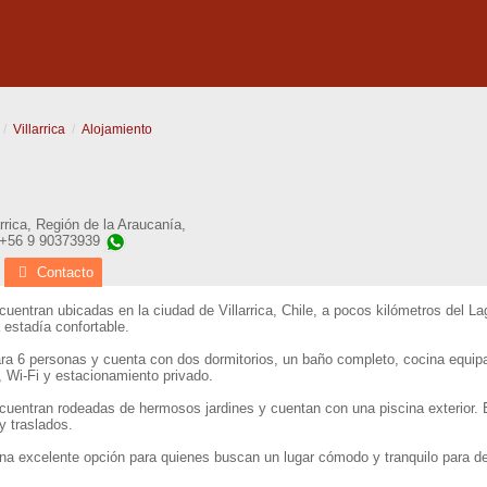
Villarrica
Alojamiento
rrica
,
Región de la Araucanía
,
 +56 9 90373939
Contacto
entran ubicadas en la ciudad de Villarrica, Chile, a pocos kilómetros del L
estadía confortable.
a 6 personas y cuenta con dos dormitorios, un baño completo, cocina equip
e, Wi-Fi y estacionamiento privado.
entran rodeadas de hermosos jardines y cuentan con una piscina exterior. E
y traslados.
 excelente opción para quienes buscan un lugar cómodo y tranquilo para desc