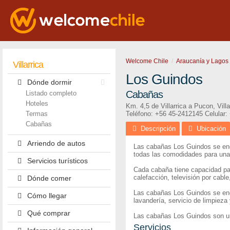
Welcome Chile
Araucanía y Lagos
Villarrica
Los Guindos
Dónde dormir
Cabañas
Listado completo
Hoteles
Km. 4,5 de Villarrica a Pucon
,
Villa
Termas
Teléfono:
+56 45-2412145
Celular:
Cabañas
Descripción
Ubicación
Arriendo de autos
Las cabañas Los Guindos se encu
todas las comodidades para una 
Servicios turísticos
Cada cabaña tiene capacidad par
calefacción, televisión por cabl
Dónde comer
Las cabañas Los Guindos se encu
Cómo llegar
lavandería, servicio de limpieza 
Qué comprar
Las cabañas Los Guindos son una
Servicios