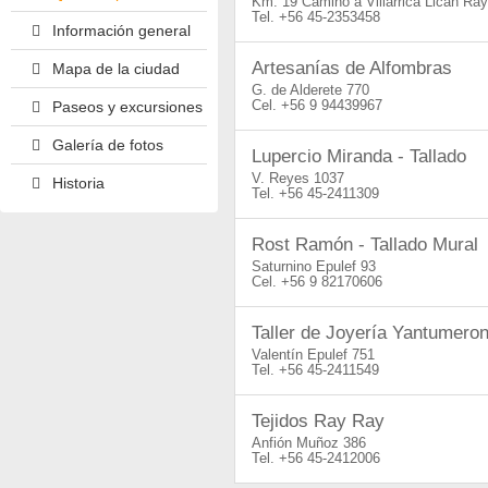
Km. 19 Camino a Villarrica Lican Ray
+56 45-2353458
Información general
Artesanías de Alfombras
Mapa de la ciudad
G. de Alderete 770
+56 9 94439967
Paseos y excursiones
Galería de fotos
Lupercio Miranda - Tallado
V. Reyes 1037
Historia
+56 45-2411309
Rost Ramón - Tallado Mural
Saturnino Epulef 93
+56 9 82170606
Taller de Joyería Yantumero
Valentín Epulef 751
+56 45-2411549
Tejidos Ray Ray
Anfión Muñoz 386
+56 45-2412006