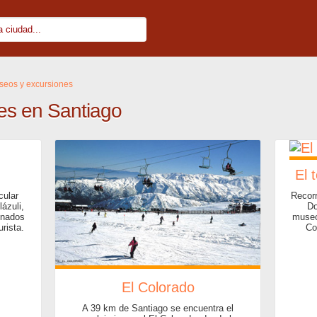
seos y excursiones
es en Santiago
El 
cular
Recorr
lázuli,
Do
finados
museo
urista.
Co
El Colorado
A 39 km de Santiago se encuentra el