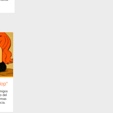
lop”
migos
o del
ormas
cia.