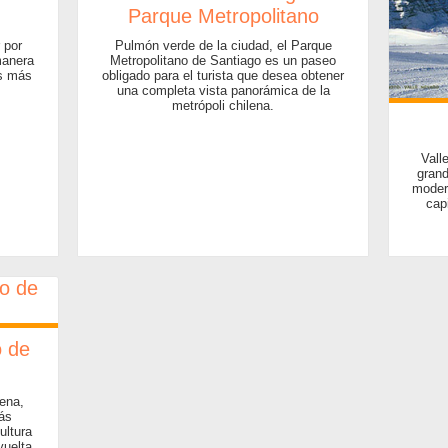
Parque Metropolitano
 por
Pulmón verde de la ciudad, el Parque
manera
Metropolitano de Santiago es un paseo
os más
obligado para el turista que desea obtener
una completa vista panorámica de la
metrópoli chilena.
Vall
gran
moder
cap
o de
lena,
ás
ultura
vuelta