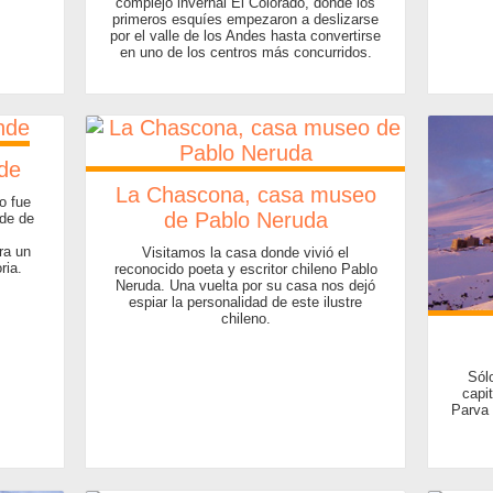
complejo invernal El Colorado, donde los
primeros esquíes empezaron a deslizarse
por el valle de los Andes hasta convertirse
en uno de los centros más concurridos.
de
La Chascona, casa museo
no fue
de Pablo Neruda
nde de
ra un
Visitamos la casa donde vivió el
ria.
reconocido poeta y escritor chileno Pablo
Neruda. Una vuelta por su casa nos dejó
espiar la personalidad de este ilustre
chileno.
Sól
capit
Parva 