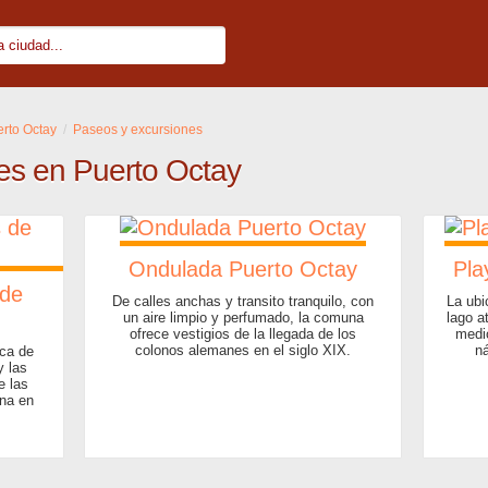
rto Octay
Paseos y excursiones
es en Puerto Octay
Ondulada Puerto Octay
Pla
 de
De calles anchas y transito tranquilo, con
La ubi
un aire limpio y perfumado, la comuna
lago a
ofrece vestigios de la llegada de los
medio
colonos alemanes en el siglo XIX.
ná
ica de
y las
e las
una en