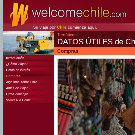
Su viaje por
Chile
comienza aquí.
Temáticos
DATOS ÚTILES de Chi
Compras
Introducción
¿Cómo viajar?
Datos de interés
Compras
Algo más sobre Chile
Antes de viajar
Otros consejos
Volver a la Home