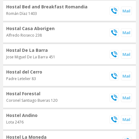
Hostal Bed and Breakfast Romandia
Román Díaz 1403
Hostal Casa Aborigen
Alfredo Rioseco 238
Hostal De La Barra
Jose Miguel De La Barra 451
Hostal del Cerro
Padre Letelier 83
Hostal Forestal
Coronel Santiago Bueras 120
Hostel Andino
Lota 2476
Hostel La Moneda