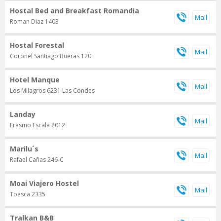
Hostal Bed and Breakfast Romandia
Roman Diaz 1403
Hostal Forestal
Coronel Santiago Bueras 120
Hotel Manque
Los Milagros 6231 Las Condes
Landay
Erasmo Escala 2012
Marilu´s
Rafael Cañas 246-C
Moai Viajero Hostel
Toesca 2335
Tralkan B&B