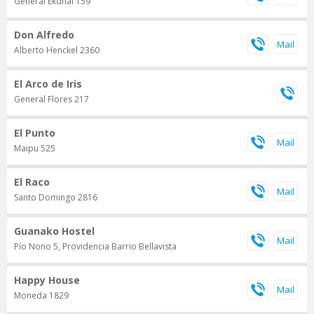
General Ekdhal 159
Don Alfredo
Alberto Henckel 2360
El Arco de Iris
General Flores 217
El Punto
Maipu 525
El Raco
Santo Domingo 2816
Guanako Hostel
Pío Nono 5, Providencia Barrio Bellavista
Happy House
Moneda 1829