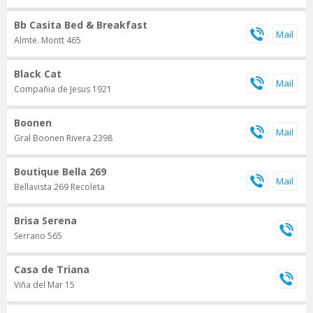
Bb Casita Bed & Breakfast
Almte. Montt 465
Black Cat
Compañia de Jesus 1921
Boonen
Gral Boonen Rivera 2398
Boutique Bella 269
Bellavista 269 Recoleta
Brisa Serena
Serrano 565
Casa de Triana
Viña del Mar 15