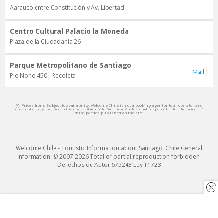
Aarauco entre Constitución y Av. Libertad
Centro Cultural Palacio la Moneda
Plaza de la Ciudadanía 26
Parque Metropolitano de Santiago
Pio Nono 450 - Recoleta
(*): Prices from. Subject to availability. Welcome Chile is not a booking agent or tour operator and
does not charge service to the users of our site. Welcome Chile is not responsible for the prices of
third parties published on the site.
Welcome Chile - Touristic Information about Santiago, Chile:General
Information. © 2007-2026 Total or partial reproduction forbidden.
Derechos de Autor 675243 Ley 11723