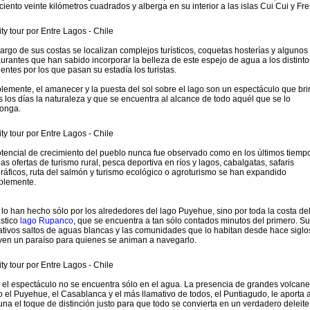
 ciento veinte kilómetros cuadrados y alberga en su interior a las islas Cui Cui y Fre
 largo de sus costas se localizan complejos turísticos, coquetas hosterías y algunos
aurantes que han sabido incorporar la belleza de este espejo de agua a los distinto
entes por los que pasan su estadía los turistas.
lemente, el amanecer y la puesta del sol sobre el lago son un espectáculo que br
s los días la naturaleza y que se encuentra al alcance de todo aquél que se lo
onga.
otencial de crecimiento del pueblo nunca fue observado como en los últimos tiemp
las ofertas de turismo rural, pesca deportiva en ríos y lagos, cabalgatas, safaris
gráficos, ruta del salmón y turismo ecológico o agroturismo se han expandido
blemente.
 lo han hecho sólo por los alrededores del lago Puyehue, sino por toda la costa de
ástico
lago Rupanco
, que se encuentra a tan sólo contados minutos del primero. S
ativos saltos de aguas blancas y las comunidades que lo habitan desde hace siglo
ven un paraíso para quienes se animan a navegarlo.
 el espectáculo no se encuentra sólo en el agua. La presencia de grandes volcane
 el Puyehue, el Casablanca y el más llamativo de todos, el Puntiagudo, le aporta a
na el toque de distinción justo para que todo se convierta en un verdadero deleite