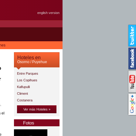
english version
ones
Hoteles en
Osorno / Puyehue
o
Entre Parques
r
Los Copihues
Kalfupulli
Climent
Costanera
.
Ver más Hoteles »
 el
Fotos
e