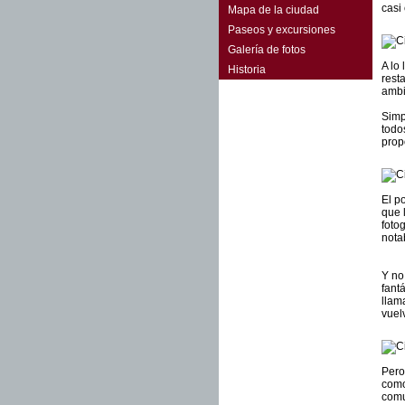
casi
Mapa de la ciudad
Paseos y excursiones
Galería de fotos
A lo
Historia
rest
ambi
Simp
todo
prop
El p
que 
foto
nota
Y no
fant
llam
vuel
Pero
como
comu