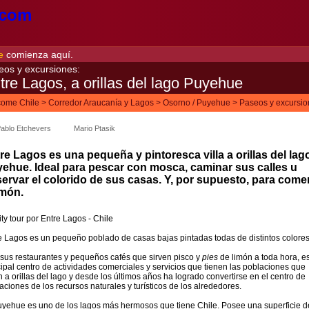
e
comienza aquí.
eos y excursiones:
tre Lagos, a orillas del lago Puyehue
ome Chile
>
Corredor Araucanía y Lagos
>
Osorno / Puyehue
>
Paseos y excursi
ablo Etchevers
Mario Ptasik
re Lagos es una pequeña y pintoresca villa a orillas del lag
ehue. Ideal para pescar con mosca, caminar sus calles u
ervar el colorido de sus casas. Y, por supuesto, para come
món.
e Lagos es un pequeño poblado de casas bajas pintadas todas de distintos colores
sus restaurantes y pequeños cafés que sirven pisco y
pies
de limón a toda hora, es
cipal centro de actividades comerciales y servicios que tienen las poblaciones que
n a orillas del lago y desde los últimos años ha logrado convertirse en el centro de
aciones de los recursos naturales y turísticos de los alrededores.
uyehue es uno de los lagos más hermosos que tiene Chile. Posee una superficie d