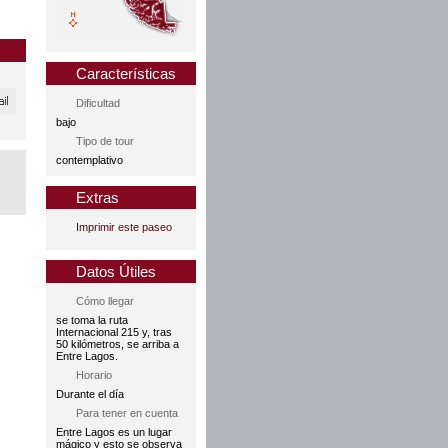
Características
Dificultad
bajo
Tipo de tour
contemplativo
Extras
Imprimir este paseo
Datos Útiles
Cómo llegar
se toma la ruta
Internacional 215 y, tras
50 kilómetros, se arriba a
Entre Lagos.
Horario
Durante el día
Para tener en cuenta
Entre Lagos es un lugar
mágico y esto se observa