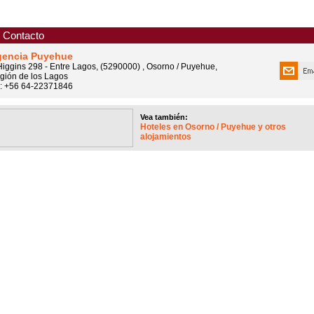
Contacto
encia Puyehue
Higgins 298 - Entre Lagos, (5290000) , Osorno / Puyehue,
gión de los Lagos
l: +56 64-22371846
Vea también:
Hoteles en Osorno / Puyehue y otros
alojamientos