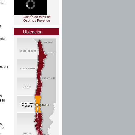
sia.
Galería de fotos de
Osorno / Puyehue
s
Ubicación
inda
os en
l
us
s lo
s,
 la
.