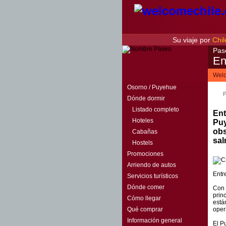
Su viaje por
Chil
Pas
En
Welc
Osorno / Puyehue
P
Dónde dormir
Listado completo
Ent
Hoteles
Puy
obs
Cabañas
sal
Hostels
Promociones
Arriendo de autos
Entr
Servicios turísticos
Dónde comer
Con 
prin
Cómo llegar
está
Qué comprar
oper
Información general
El P