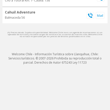
Cno a Totoral Km. 1- Casilla: 158
Cahuil Adventure
Balmaceda 56
(*): Precios desde. Sujeto a disponibilidad. Welcome Chile no es un agente de reservaciones ni un
operador de turismo y no cobra cargos de servicio a los usuarios de nuestro sitio. Welcome Chile
no se hace responsable por los precios de terceros publicados en el sitio.
Welcome Chile - Información Turística sobre Llanquihue, Chile:
Servicios turísticos. © 2007-2026 Prohibida su reproducción total o
parcial. Derechos de Autor 675243 Ley 11723