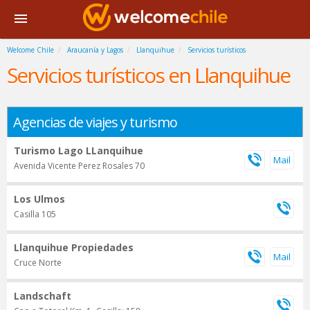
Welcome Chile
Araucanía y Lagos
Llanquihue
Servicios turísticos
Servicios turísticos en Llanquihue
Agencias de viajes y turismo
Turismo Lago LLanquihue
Avenida Vicente Perez Rosales 70
Los Ulmos
Casilla 105
Llanquihue Propiedades
Cruce Norte
Landschaft