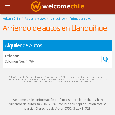
Welcome Chile
Araucanía y Lagos
Llanquihue
Arriendo de autos
Arriendo de autos en Llanquihue
Alquiler de Autos
Etienne
Salomón Negrín 794
(*): Precios desde. Sujeto a disponibilidad. Welcome Chile no es un agente de reservaciones ni un
operador de turismo y no cobra cargos de servicio a los usuarios de nuestro sitio. Welcome Chile
no se hace responsable por los precios de terceros publicados en el sitio.
Welcome Chile - Información Turística sobre Llanquihue, Chile:
Arriendo de autos. © 2007-2026 Prohibida su reproducción total o
parcial. Derechos de Autor 675243 Ley 11723