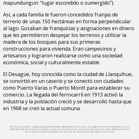
mapundungun: “lugar escondido o sumergido”).
Así, a cada familia le fueron concedidos franjas de
terreno de unas 150 hectáreas en forma perpendicular
al lago. Gozaban de franquicias y asignaciones en dinero
que les permitieron despejar los terrenos y utilizar la
madera de los bosques para sus primeras
construcciones para vivienda. Eran campesinos y
artesanos y lograron realizarse como una sociedad
económica, social y culturalmente estable.
El Desagüe, hoy conocida como la ciudad de Llanquihue,
se convirtió en un caserío y se conectó con ciudades
como Puerto Varas o Puerto Montt para establecer su
comercio. La llegada del ferrocarril en 1913 activó la
industria y la población creció y se desarrolló hasta que
en 1968 se creó la actual comuna.
(*): Precios desde. Sujeto a disponibilidad. Welcome Chile no es un agente de reservaciones ni un
operador de turismo y no cobra cargos de servicio a los usuarios de nuestro sitio. Welcome Chile
no se hace responsable por los precios de terceros publicados en el sitio.