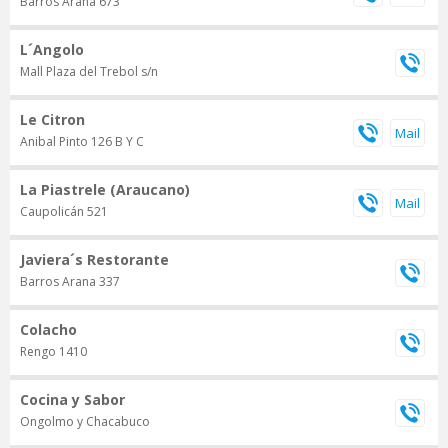
Barros Arana 673
L´Angolo
Mall Plaza del Trebol s/n
Le Citron
Anibal Pinto 126 B Y C
La Piastrele (Araucano)
Caupolicán 521
Javiera´s Restorante
Barros Arana 337
Colacho
Rengo 1410
Cocina y Sabor
Ongolmo y Chacabuco