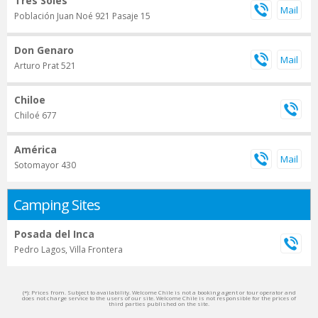
Tres Soles
Población Juan Noé 921 Pasaje 15
Don Genaro
Arturo Prat 521
Chiloe
Chiloé 677
América
Sotomayor 430
Camping Sites
Posada del Inca
Pedro Lagos, Villa Frontera
(*): Prices from. Subject to availability. Welcome Chile is not a booking agent or tour operator and
does not charge service to the users of our site. Welcome Chile is not responsible for the prices of
third parties published on the site.