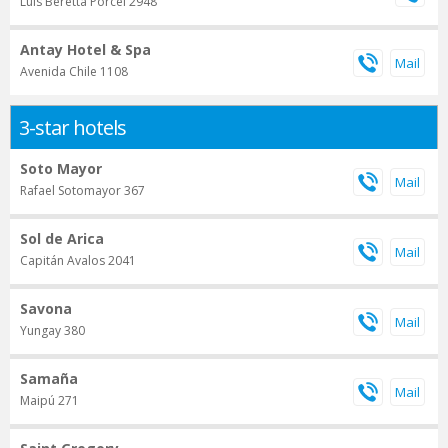
Luis Beretta Porcel 2948
Antay Hotel & Spa
Avenida Chile 1108
3-star hotels
Soto Mayor
Rafael Sotomayor 367
Sol de Arica
Capitán Avalos 2041
Savona
Yungay 380
Samaña
Maipú 271