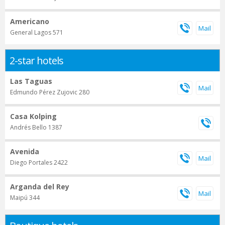
Americano
General Lagos 571
2-star hotels
Las Taguas
Edmundo Pérez Zujovic 280
Casa Kolping
Andrés Bello 1387
Avenida
Diego Portales 2422
Arganda del Rey
Maipú 344