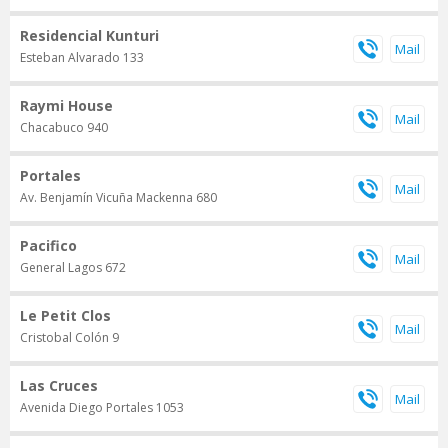
Residencial Kunturi
Esteban Alvarado 133
Raymi House
Chacabuco 940
Portales
Av. Benjamín Vicuña Mackenna 680
Pacifico
General Lagos 672
Le Petit Clos
Cristobal Colón 9
Las Cruces
Avenida Diego Portales 1053