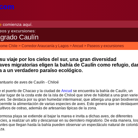
e
comienza aquí.
eos y excursiones:
grado Caulín
ome Chile
>
Corredor Araucanía y Lagos
>
Ancud
>
Paseos y excursiones
su viaje por los cielos del sur, una gran diversidad
aves migratorias eligen la bahía de Caulín como refugio, d
a a un verdadero paraíso ecológico.
e el puerto de Chacao y la ciudad de
Ancud
se encuentra la bahía de Caulín, un
ular lugar de la costa este de la isla de Chiloé que sirve de hábitat a una gran vari
ves. Se destaca por su gran humedal intermareal, que alberga una gran biodivers
permite la alimentación de varias especies de aves. Esto genera que se destaque
cultivos de ostras, además de artesanías típicas de la zona.
ermosa playa se extiende al bajar la marea e invita a dichas aves, de diferentes
cies, a realizar un alto y descansar en su derrotero migratorio. De esta manera, los
tantes que llegan hasta la bahía pueden observar un espectáculo natural de colorid
eza.