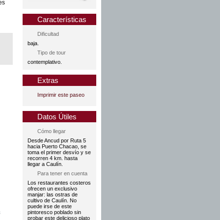
es
Características
Dificultad
baja.
Tipo de tour
contemplativo.
Extras
Imprimir este paseo
Datos Útiles
Cómo llegar
Desde Ancud por Ruta 5
hacia Puerto Chacao, se
toma el primer desvío y se
recorren 4 km. hasta
llegar a Caulín.
Para tener en cuenta
Los restaurantes costeros
ofrecen un exclusivo
manjar: las ostras de
cultivo de Caulín. No
puede irse de este
pintoresco poblado sin
3
probar este delicioso plato