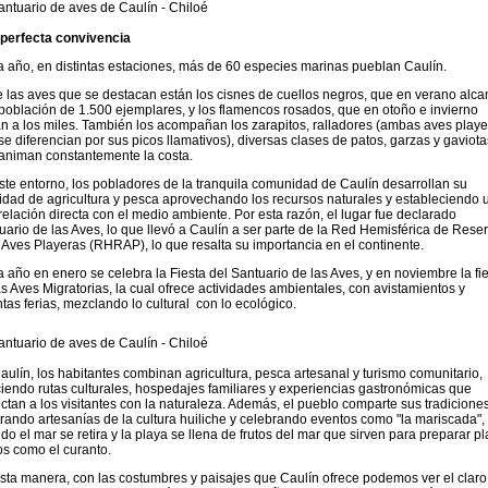
perfecta convivencia
 año, en distintas estaciones, más de 60 especies marinas pueblan Caulín.
e las aves que se destacan están los cisnes de cuellos negros, que en verano alc
población de 1.500 ejemplares, y los flamencos rosados, que en otoño e invierno
an a los miles. También los acompañan los zarapitos, ralladores (ambas aves playe
se diferencian por sus picos llamativos), diversas clases de patos, garzas y gaviota
animan constantemente la costa.
ste entorno, los pobladores de la tranquila comunidad de Caulín desarrollan su
vidad de agricultura y pesca aprovechando los recursos naturales y estableciendo 
rrelación directa con el medio ambiente. Por esta razón, el lugar fue declarado
uario de las Aves, lo que llevó a Caulín a ser parte de la Red Hemisférica de Rese
 Aves Playeras (RHRAP), lo que resalta su importancia en el continente.
 año en enero se celebra la Fiesta del Santuario de las Aves, y en noviembre la fi
as Aves Migratorias, la cual ofrece actividades ambientales, con avistamientos y
intas ferias, mezclando lo cultural con lo ecológico.
aulín, los habitantes combinan agricultura, pesca artesanal y turismo comunitario,
ciendo rutas culturales, hospedajes familiares y experiencias gastronómicas que
ctan a los visitantes con la naturaleza. Además, el pueblo comparte sus tradiciones
rando artesanías de la cultura huiliche y celebrando eventos como "la mariscada",
do el mar se retira y la playa se llena de frutos del mar que sirven para preparar pl
cos como el curanto.
sta manera, con las costumbres y paisajes que Caulín ofrece podemos ver el claro