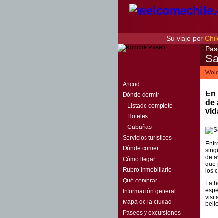
Su viaje por
Chil
Pas
Sa
Welc
Ancud
En 
Dónde dormir
de 
Listado completo
vid
Hoteles
Cabañas
Servicios turísticos
Entr
Dónde comer
sing
de a
Cómo llegar
que 
Rubro inmobiliario
los 
Qué comprar
La h
espe
Información general
visi
Mapa de la ciudad
bell
Paseos y excursiones