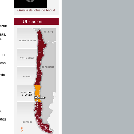
Galería de fotos de Ancud
Ubicación
anzan
ras,
s
una
rvas
esta
,
atos