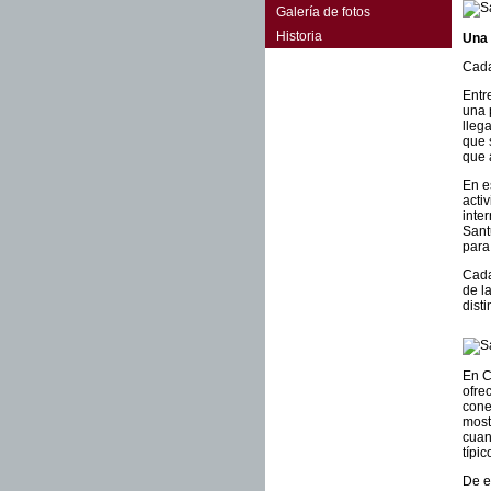
Galería de fotos
Historia
Una 
Cada
Entr
una 
lleg
que 
que 
En e
acti
inte
Sant
para
Cada
de l
dist
En C
ofre
cone
most
cuan
típi
De e