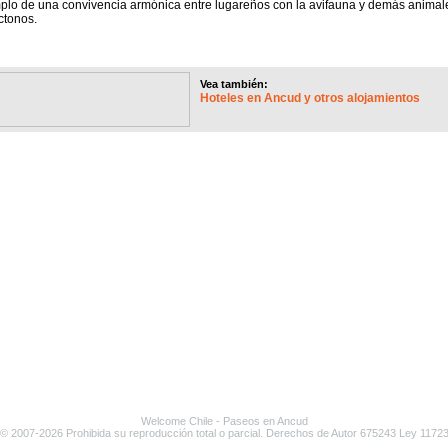
plo de una convivencia armónica entre lugareños con la avifauna y demás animal
ctonos.
Vea también:
Hoteles en Ancud y otros alojamientos
Welcome Chile
- Paseos en
Ancud
© 2007-2026 Prohibida su reproducción total o parcial. Derechos de Autor 675243 Ley 1172