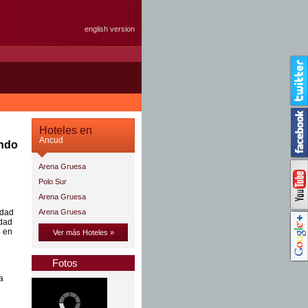
english version
Hoteles en
Ancud
ando
Arena Gruesa
Polo Sur
Arena Gruesa
edad
Arena Gruesa
idad
n en
Ver más Hoteles »
Fotos
a