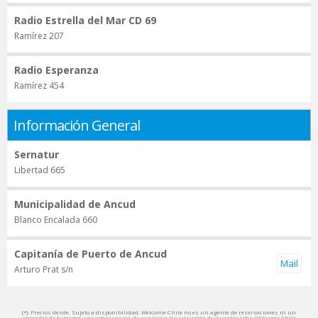
Radio Estrella del Mar CD 69
Ramírez 207
Radio Esperanza
Ramírez 454
Información General
Sernatur
Libertad 665
Municipalidad de Ancud
Blanco Encalada 660
Capitanía de Puerto de Ancud
Arturo Prat s/n
(*): Precios desde. Sujeto a disponibilidad. Welcome Chile no es un agente de reservaciones ni un
operador de turismo y no cobra cargos de servicio a los usuarios de nuestro sitio. Welcome Chile