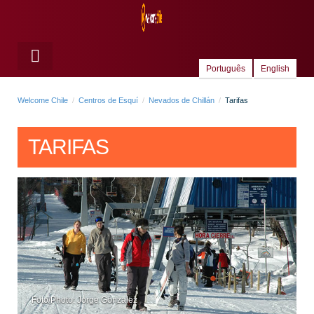
Português
English
Welcome Chile
Centros de Esquí
Nevados de Chillán
Tarifas
TARIFAS