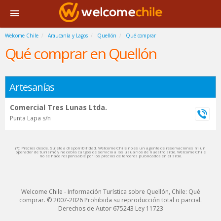
Welcome Chile
Araucanía y Lagos
Quellón
Qué comprar
Qué comprar en Quellón
Artesanías
Comercial Tres Lunas Ltda.
Punta Lapa s/n
(*): Precios desde. Sujeto a disponibilidad. Welcome Chile no es un agente de reservaciones ni un
operador de turismo y no cobra cargos de servicio a los usuarios de nuestro sitio. Welcome Chile
no se hace responsable por los precios de terceros publicados en el sitio.
Welcome Chile - Información Turística sobre Quellón, Chile: Qué
comprar. © 2007-2026 Prohibida su reproducción total o parcial.
Derechos de Autor 675243 Ley 11723