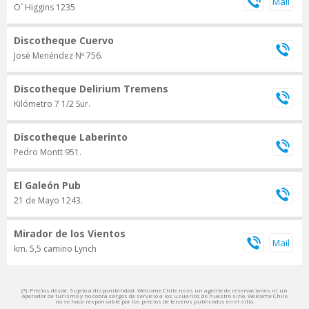
O` Higgins 1235
Discotheque Cuervo
José Menéndez Nº 756.
Discotheque Delirium Tremens
Kilómetro 7 1/2 Sur.
Discotheque Laberinto
Pedro Montt 951.
El Galeón Pub
21 de Mayo 1243.
Mirador de los Vientos
km. 5,5 camino Lynch
(*): Precios desde. Sujeto a disponibilidad. Welcome Chile no es un agente de reservaciones ni un
operador de turismo y no cobra cargos de servicio a los usuarios de nuestro sitio. Welcome Chile
no se hace responsable por los precios de terceros publicados en el sitio.