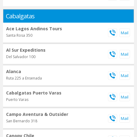
Cabalgatas
Ace Lagos Andinos Tours
Santa Rosa 350
Al Sur Expeditions
Del Salvador 100
Alanca
Ruta 225 a Ensenada
Cabalgatas Puerto Varas
Puerto Varas
Campo Aventura & Outsider
San Bernardo 318
Canopy Chile