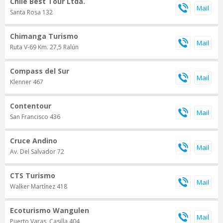
Chile Best Tour Ltda.
Santa Rosa 132
Chimanga Turismo
Ruta V-69 Km. 27,5 Ralún
Compass del Sur
Klenner 467
Contentour
San Francisco 436
Cruce Andino
Av. Del Salvador 72
CTS Turismo
Walker Martínez 418
Ecoturismo Wangulen
Puerto Varas, Casilla 404