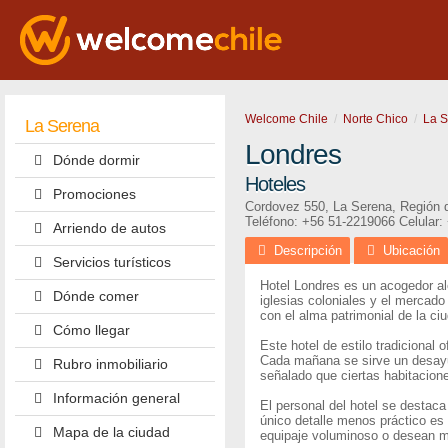
Welcome Chile
Norte Chico
La 
La Serena
Londres
Dónde dormir
Hoteles
Promociones
Cordovez 550
,
La Serena
,
Región 
Teléfono:
+56 51-2219066
Celular:
Arriendo de autos
Descripción
Ubicación
Servicios turísticos
Hotel Londres es un acogedor al
Dónde comer
iglesias coloniales y el mercad
con el alma patrimonial de la ci
Cómo llegar
Este hotel de estilo tradicional
Cada mañana se sirve un desayun
Rubro inmobiliario
señalado que ciertas habitacion
Información general
El personal del hotel se destaca
único detalle menos práctico es 
Mapa de la ciudad
equipaje voluminoso o desean 