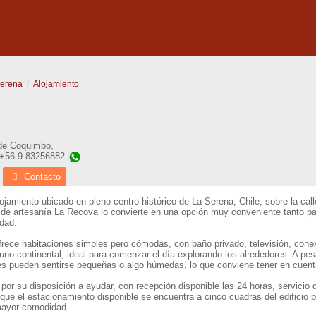
Serena
Alojamiento
de Coquimbo
,
 +56 9 83256882
Contacto
ojamiento ubicado en pleno centro histórico de La Serena, Chile, sobre la c
o de artesanía La Recova lo convierte en una opción muy conveniente tanto p
udad.
 ofrece habitaciones simples pero cómodas, con baño privado, televisión, con
o continental, ideal para comenzar el día explorando los alrededores. A pesar
es pueden sentirse pequeñas o algo húmedas, lo que conviene tener en cuent
 por su disposición a ayudar, con recepción disponible las 24 horas, servicio d
que el estacionamiento disponible se encuentra a cinco cuadras del edificio p
mayor comodidad.