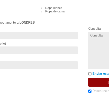
Ropa blanca
Ropa de cama
directamente a
LONDRES
Consulta
rle)
Enviar esta
Deseo recib