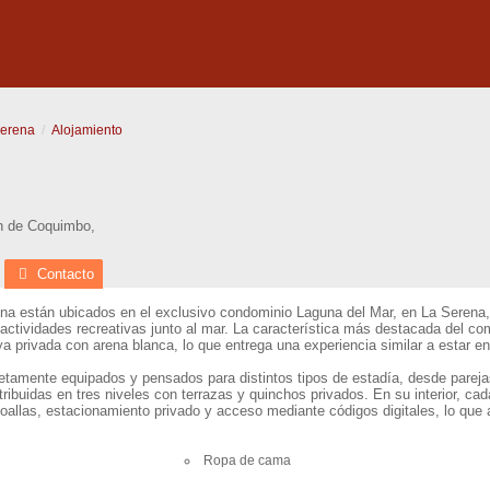
Serena
Alojamiento
n de Coquimbo
,
Contacto
 están ubicados en el exclusivo condominio Laguna del Mar, en La Serena, Chi
tividades recreativas junto al mar. La característica más destacada del com
 privada con arena blanca, lo que entrega una experiencia similar a estar en 
tamente equipados y pensados para distintos tipos de estadía, desde pareja
stribuidas en tres niveles con terrazas y quinchos privados. En su interior, 
 toallas, estacionamiento privado y acceso mediante códigos digitales, lo qu
Ropa de cama