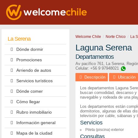
Welcome Chile
Norte Chico
La 
La Serena
Laguna Serena
Dónde dormir
Departamentos
Promociones
Av pacífico 761
,
La Serena
,
Regió
Celular: +56 9 97948021
Arriendo de autos
Descripción
Ubicación
Servicios turísticos
Los departamentos Laguna Serena
Dónde comer
buscan comodidad, descanso y ac
navegable y rodeada de una playa
Cómo llegar
Los departamentos están comple
dormitorios, algunas de ellas di
Rubro inmobiliario
televisión por cable, sábanas y
Servicios
Información general
Pileta (piscina) exterior
Mapa de la ciudad
Consultas