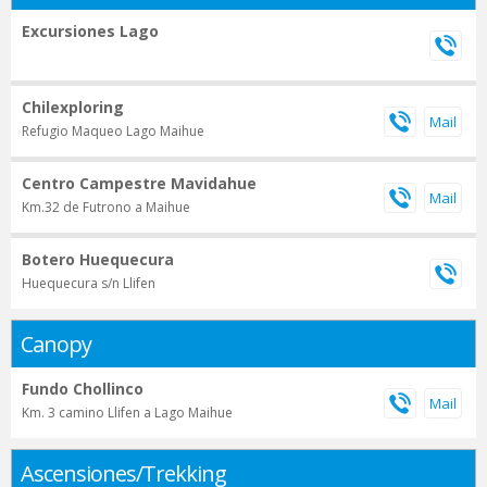
Excursiones Lago
Chilexploring
Refugio Maqueo Lago Maihue
Centro Campestre Mavidahue
Km.32 de Futrono a Maihue
Botero Huequecura
Huequecura s/n Llifen
Canopy
Fundo Chollinco
Km. 3 camino Llifen a Lago Maihue
Ascensiones/Trekking