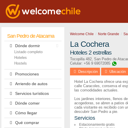
Welcome Chile
Norte Grande
Sa
San Pedro de Atacama
La Cochera
Dónde dormir
Hoteles 2 estrellas
Listado completo
Hoteles
Tocopilla 482
,
San Pedro de Atac
Hostels
Celular: +56 9 69072085
Descripción
Ubicación
Promociones
Hotel La Cochera ofrece una exp
Arriendo de autos
calle Caracoles, conserva el es
las comodidades actuales.
Servicios turísticos
Los jardines interiores, llenos 
Dónde comer
acogedoras, se abren a patios don
cada visitante es recibido con u
descubrir San Pedro a pie.
Cómo llegar
Servicios
Qué comprar
Estacionamiento gratis