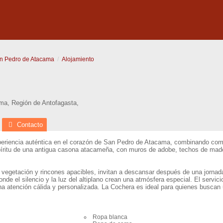
n Pedro de Atacama
Alojamiento
ama
,
Región de Antofagasta
,
Contacto
eriencia auténtica en el corazón de San Pedro de Atacama, combinando comodi
píritu de una antigua casona atacameña, con muros de adobe, techos de mader
de vegetación y rincones apacibles, invitan a descansar después de una jornad
de el silencio y la luz del altiplano crean una atmósfera especial. El servicio
na atención cálida y personalizada. La Cochera es ideal para quienes buscan u
Ropa blanca