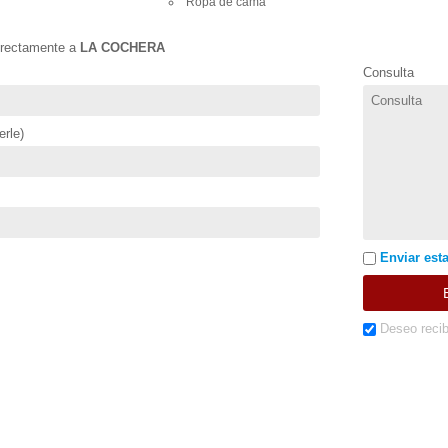
Ropa de cama
directamente a
LA COCHERA
Consulta
rle)
Enviar esta
Deseo recib