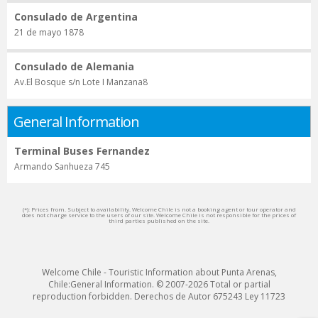
Consulado de Argentina
21 de mayo 1878
Consulado de Alemania
Av.El Bosque s/n Lote I Manzana8
General Information
Terminal Buses Fernandez
Armando Sanhueza 745
(*): Prices from. Subject to availability. Welcome Chile is not a booking agent or tour operator and
does not charge service to the users of our site. Welcome Chile is not responsible for the prices of
third parties published on the site.
Welcome Chile - Touristic Information about Punta Arenas,
Chile:General Information. © 2007-2026 Total or partial
reproduction forbidden. Derechos de Autor 675243 Ley 11723