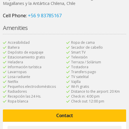
Magallanes y la Antártica Chilena
,
Chile
Cell Phone:
+56 9 83785167
Amenities
Accesibilidad
Ropa de cama
Bañera
Secador de cabello
Depósito de equipaje
Smart TV
Estacionamiento gratis
Televisión
Heladera
Terraza / Solárium
Información turística
Tostadora
Lavarropas
Transfers pago
Losa radiante
TV satelital
Netflix
Vajilla
Pequeños electrodomésticos
Wi-Fi gratis
Radiadores
Distance to the airport: 20 Km
Recepción las 24 Hs.
Check in: 4:00 pm
Ropa blanca
Check out: 12:00 pm
Contact