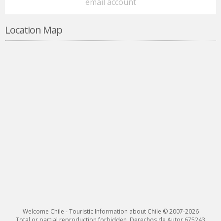
email account
Location Map
Welcome Chile - Touristic Information about Chile © 2007-2026
Total or partial reproduction forbidden. Derechos de Autor 675243