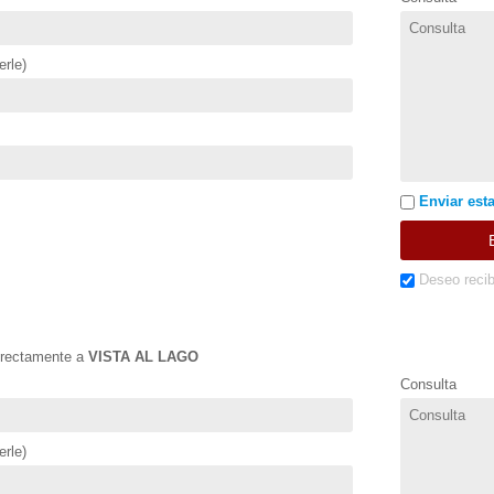
rle)
Enviar esta
Deseo recib
directamente a
VISTA AL LAGO
Consulta
rle)