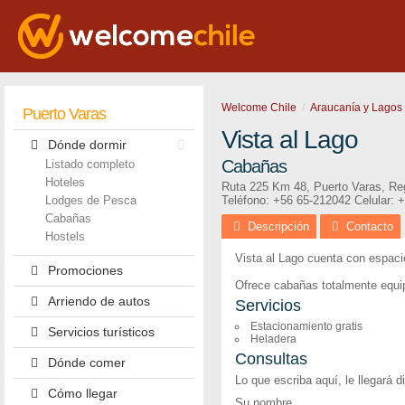
Welcome Chile
Araucanía y Lagos
Puerto Varas
Vista al Lago
Dónde dormir
Cabañas
Listado completo
Hoteles
Ruta 225 Km 48
,
Puerto Varas
,
Re
Lodges de Pesca
Teléfono:
+56 65-212042
Celular: 
Cabañas
Descripción
Contacto
Hostels
Vista al Lago cuenta con espaci
Promociones
Ofrece cabañas totalmente equi
Arriendo de autos
Servicios
Estacionamiento gratis
Servicios turísticos
Heladera
Consultas
Dónde comer
Lo que escriba aquí, le llegará 
Cómo llegar
Su nombre