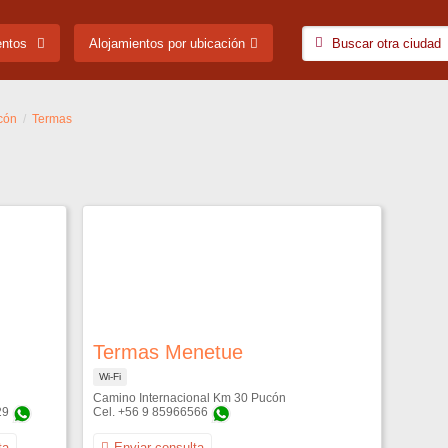
entos
Alojamientos por ubicación
cón
Termas
Termas Menetue
Wi-Fi
Camino Internacional Km 30 Pucón
29
+56 9 85966566