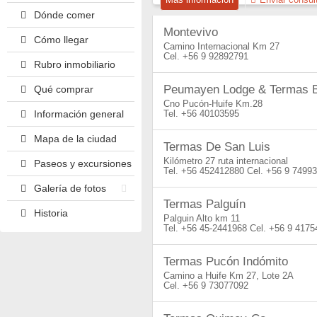
Dónde comer
Montevivo
Cómo llegar
Camino Internacional Km 27
+56 9 92892791
Rubro inmobiliario
Peumayen Lodge & Termas B
Qué comprar
Cno Pucón-Huife Km.28
Información general
+56 40103595
Mapa de la ciudad
Termas De San Luis
Kilómetro 27 ruta internacional
Paseos y excursiones
+56 452412880
+56 9 7499
Galería de fotos
Termas Palguín
Historia
Palguin Alto km 11
+56 45-2441968
+56 9 4175
Termas Pucón Indómito
Camino a Huife Km 27, Lote 2A
+56 9 73077092