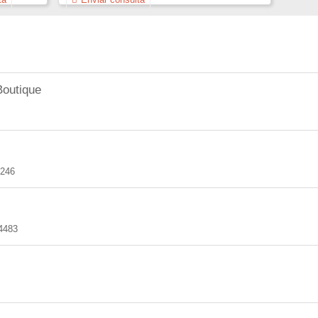
outique
3246
4483