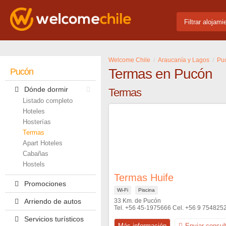
Filtrar alojami
Welcome Chile
Araucanía y Lagos
Pu
Termas en Pucón
Pucón
Dónde dormir
Termas
Listado completo
Hoteles
Hosterías
Termas
Apart Hoteles
Cabañas
Hostels
Termas Huife
Promociones
Wi-Fi
Piscina
Arriendo de autos
33 Km. de Pucón
+56 45-1975666
+56 9 754825
Servicios turísticos