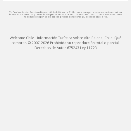
(*): Precios desde. Sujeto a disponibilidad. Welcome Chile no es un agente de reservaciones ni un
operador de turismo y no cobra cargos de servicio a los usuarios de nuestro sitio. Welcome Chile
no se hace responsable por los precios de terceros publicados en el sitio.
Welcome Chile - Información Turística sobre Alto Palena, Chile: Qué
comprar. © 2007-2026 Prohibida su reproducción total o parcial.
Derechos de Autor 675243 Ley 11723